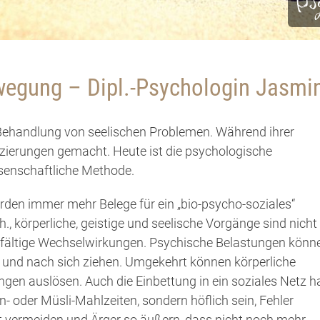
Ps
wegung – Dipl.-Psychologin Jasmi
 Behandlung von seelischen Problemen. Während ihrer
nzierungen gemacht. Heute ist die psychologische
senschaftliche Methode.
den immer mehr Belege für ein „bio-psycho-soziales“
., körperliche, geistige und seelische Vorgänge sind nicht
elfältige Wechselwirkungen. Psychische Belastungen könn
 und nach sich ziehen. Umgekehrt können körperliche
en auslösen. Auch die Einbettung in ein soziales Netz h
n- oder Müsli-Mahlzeiten, sondern höflich sein, Fehler
eit vermeiden und Ärger so äußern, dass nicht noch mehr